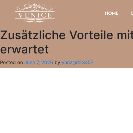
HOME
Zusätzliche Vorteile m
erwartet
Posted on
June 7, 2026
by
yanz@123457