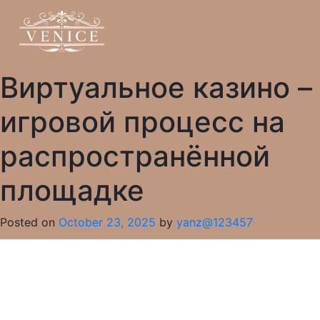
Виртуальное казино –
игровой процесс на
распространённой
площадке
Posted on
October 23, 2025
by
yanz@123457