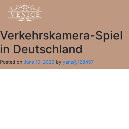
Verkehrskamera-Spiel
in Deutschland
Posted on
June 10, 2026
by
yanz@123457