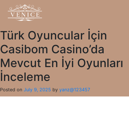
Türk Oyuncular İçin
Casibom Casino’da
Mevcut En İyi Oyunları
İnceleme
Posted on
July 9, 2025
by
yanz@123457