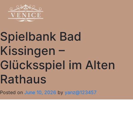
Spielbank Bad
Kissingen –
Glücksspiel im Alten
Rathaus
Posted on
June 10, 2026
by
yanz@123457