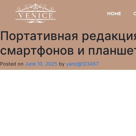
HOME
Портативная редакция
смартфонов и планше
Posted on
June 10, 2025
by
yanz@123457