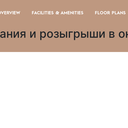
OVERVIEW
FACILITIES & AMENITIES
FLOOR PLANS
ания и розыгрыши в о