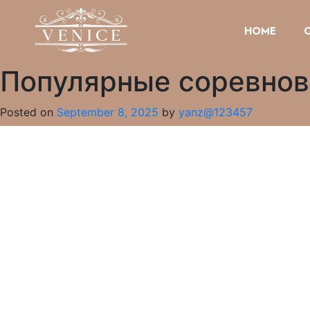
HOME
Популярные соревнов
Posted on
September 8, 2025
by
yanz@123457