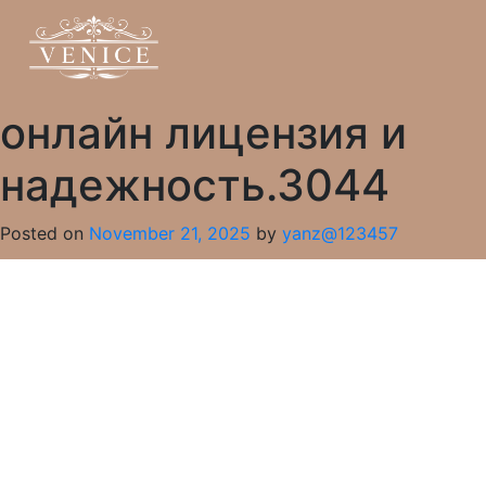
онлайн лицензия и
надежность.3044
Posted on
November 21, 2025
by
yanz@123457