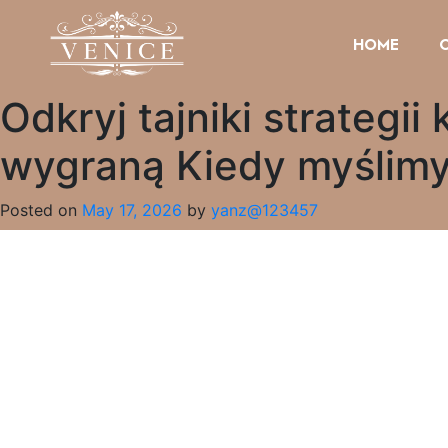
HOME
Odkryj tajniki strateg
wygraną Kiedy myślimy 
Posted on
May 17, 2026
by
yanz@123457