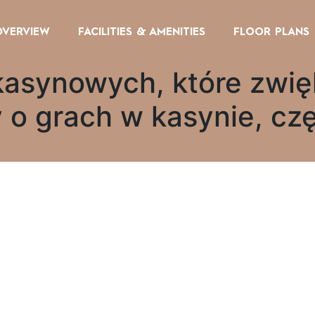
OVERVIEW
FACILITIES & AMENITIES
FLOOR PLANS
ii kasynowych, które zw
o grach w kasynie, czę