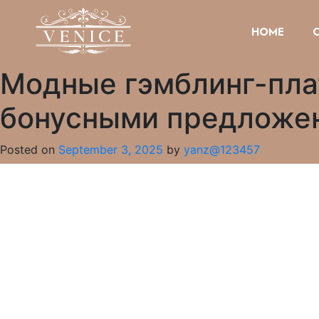
HOME
Модные гэмблинг-пла
бонусными предложе
Posted on
September 3, 2025
by
yanz@123457