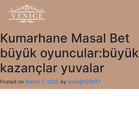
Kumarhane Masal Bet
büyük oyuncular:büyük
kazançlar yuvalar
Posted on
March 7, 2025
by
yanz@123457