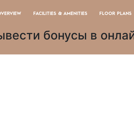
OVERVIEW
FACILITIES & AMENITIES
FLOOR PLANS
вывести бонусы в онла