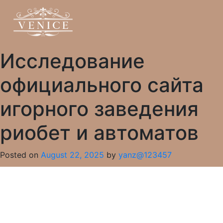
Исследование
официального сайта
игорного заведения
риобет и автоматов
Posted on
August 22, 2025
by
yanz@123457