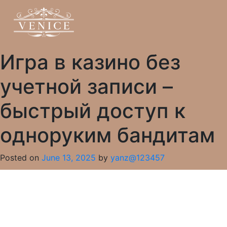
Игра в казино без
учетной записи –
быстрый доступ к
одноруким бандитам
Posted on
June 13, 2025
by
yanz@123457