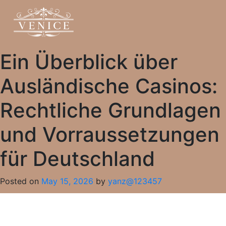
Ein Überblick über
Ausländische Casinos:
Rechtliche Grundlagen
und Vorraussetzungen
für Deutschland
Posted on
May 15, 2026
by
yanz@123457