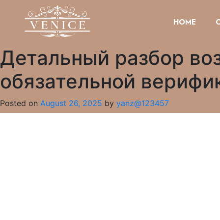
HOME
Детальный разбор во
обязательной верифи
Posted on
August 26, 2025
by
yanz@123457