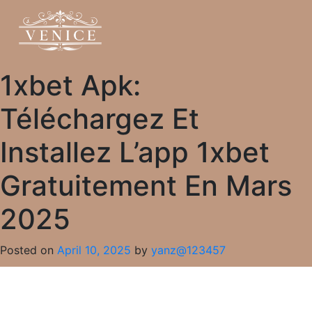
1xbet Apk:
Téléchargez Et
Installez L’app 1xbet
Gratuitement En Mars
2025
Posted on
April 10, 2025
by
yanz@123457