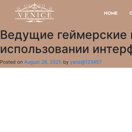
HOME
Ведущие геймерские 
использовании интер
Posted on
August 28, 2025
by
yanz@123457