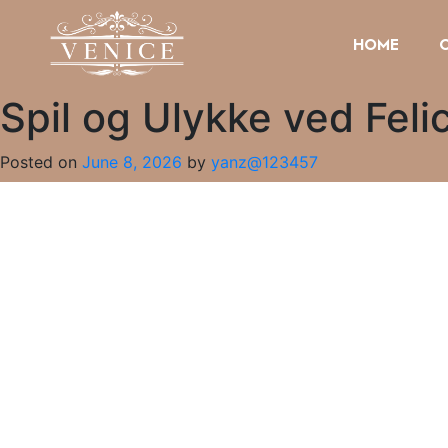
HOME
Spil og Ulykke ved Feli
Posted on
June 8, 2026
by
yanz@123457