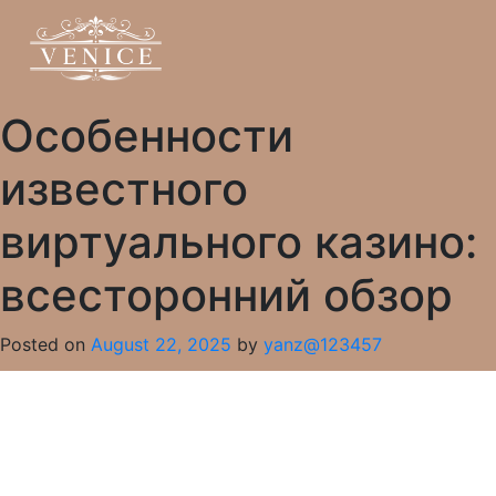
Особенности
известного
виртуального казино:
всесторонний обзор
Posted on
August 22, 2025
by
yanz@123457