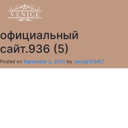
официальный
сайт.936 (5)
Posted on
September 2, 2025
by
yanz@123457