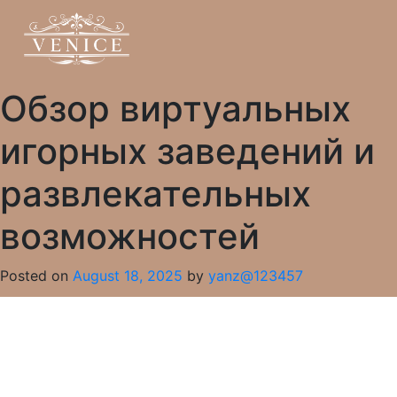
Обзор виртуальных
игорных заведений и
развлекательных
возможностей
Posted on
August 18, 2025
by
yanz@123457