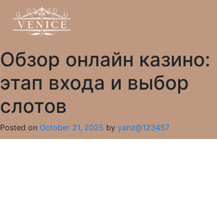
Обзор онлайн казино:
этап входа и выбор
слотов
Posted on
October 21, 2025
by
yanz@123457