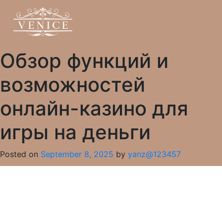
Обзор функций и
возможностей
онлайн-казино для
игры на деньги
Posted on
September 8, 2025
by
yanz@123457