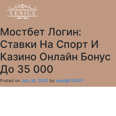
Мостбет Логин:
Ставки На Спорт И
Казино Онлайн Бонус
До 35 000
Posted on
July 30, 2025
by
yanz@123457