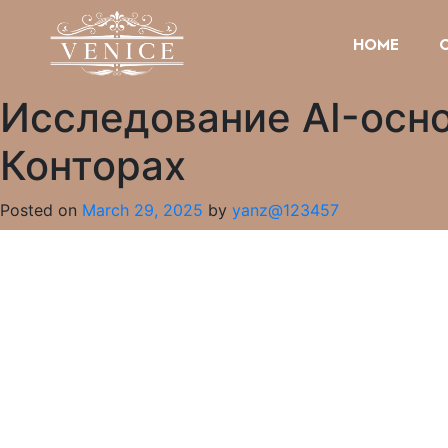
HOME
Исследование AI-осн
Конторах
Posted on
March 29, 2025
by
yanz@123457