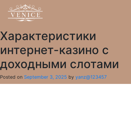
Характеристики
интернет-казино с
доходными слотами
Posted on
September 3, 2025
by
yanz@123457