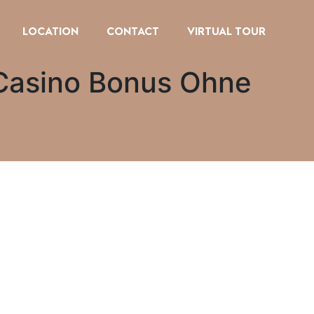
LOCATION
CONTACT
VIRTUAL TOUR
o Casino Bonus Ohne