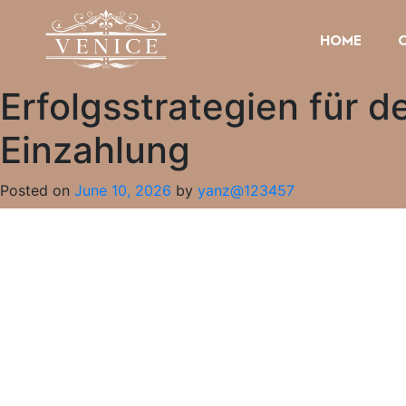
HOME
Erfolgsstrategien für 
Einzahlung
Posted on
June 10, 2026
by
yanz@123457