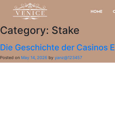
HOME
Category:
Stake
Die Geschichte der Casinos Ei
Posted on
May 14, 2026
by
yanz@123457