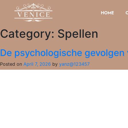
HOME
Category:
Spellen
De psychologische gevolgen
Posted on
April 7, 2026
by
yanz@123457