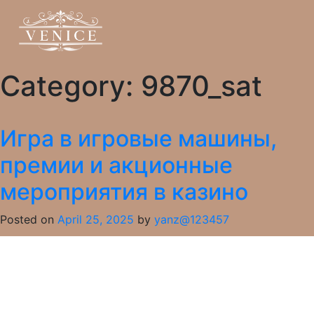
Category:
9870_sat
Игра в игровые машины,
премии и акционные
мероприятия в казино
Posted on
April 25, 2025
by
yanz@123457