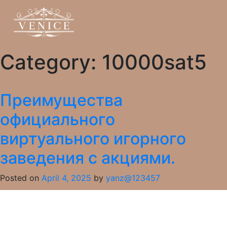
Category:
10000sat5
Преимущества
официального
виртуального игорного
заведения с акциями.
Posted on
April 4, 2025
by
yanz@123457