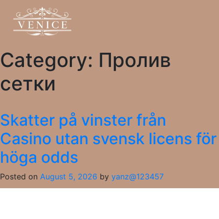
Category:
Пролив
сетки
Skatter på vinster från
Casino utan svensk licens för
höga odds
Posted on
August 5, 2026
by
yanz@123457