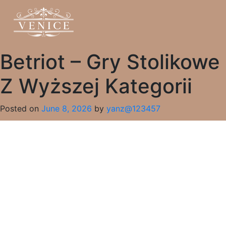
Betriot – Gry Stolikowe
Z Wyższej Kategorii
Posted on
June 8, 2026
by
yanz@123457