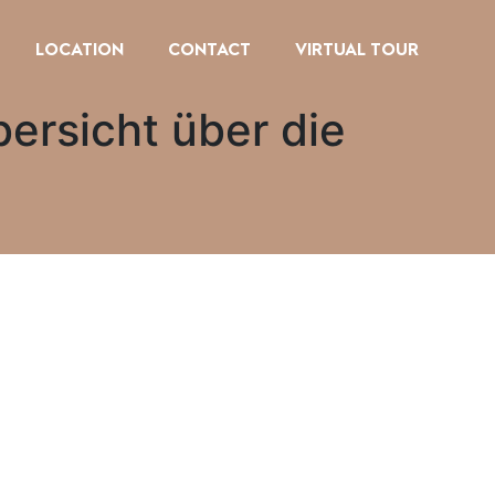
LOCATION
CONTACT
VIRTUAL TOUR
ersicht über die