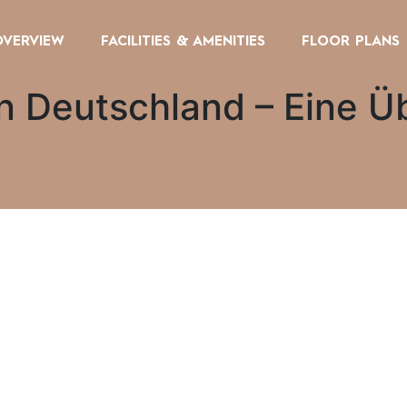
OVERVIEW
FACILITIES & AMENITIES
FLOOR PLANS
n Deutschland – Eine Üb