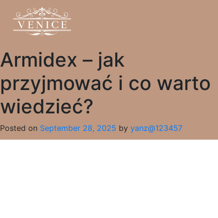
Armidex – jak
przyjmować i co warto
wiedzieć?
Posted on
September 28, 2025
by
yanz@123457