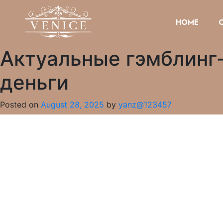
HOME
Актуальные гэмблинг-
деньги
Posted on
August 28, 2025
by
yanz@123457