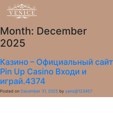
Month:
December
2025
Казино – Официальный сайт
Pin Up Casino Входи и
играй.4374
Posted on
December 31, 2025
by
yanz@123457