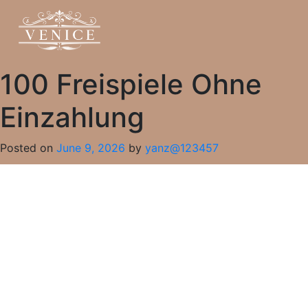
100 Freispiele Ohne
Einzahlung
Posted on
June 9, 2026
by
yanz@123457